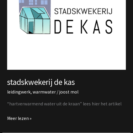
stadskwekerij de kas
leidingwerk
,
warmwater
/
joost mol
“hartverwarmend water uit de kraan” lees hier het artikel
Meer lezen »