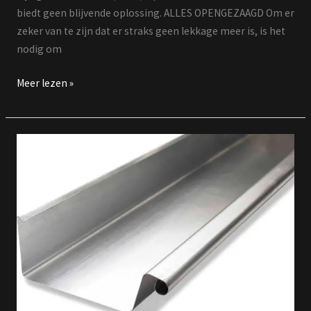
biedt geen blijvende oplossing. ALLES OPENGEZAAGD Om er
zeker van te zijn dat er straks geen lekkage meer is, is het
nodig om
Meer lezen »
zinken
dakgoot