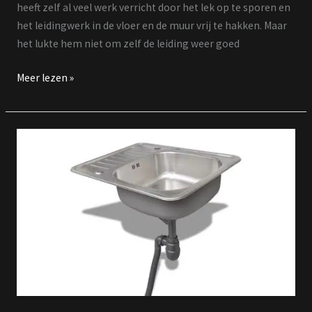
heeft zelf al veel werk verricht door het lek op te sporen en
het leidingwerk in de vloer en de muur vrij te hakken. Maar
het lukte hem niet om zelf de leiding weer goed
Meer lezen »
terugkerende
verstopping
keukenafvoer
verholpen