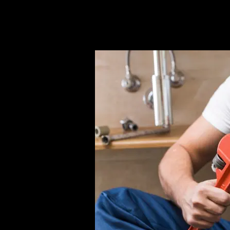
Duimse
maten