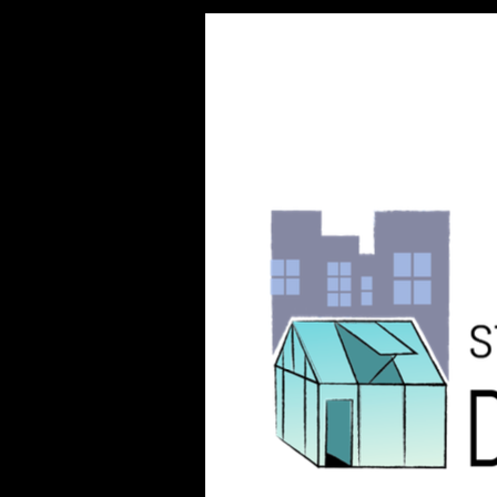
stadskwekerij
de
kas