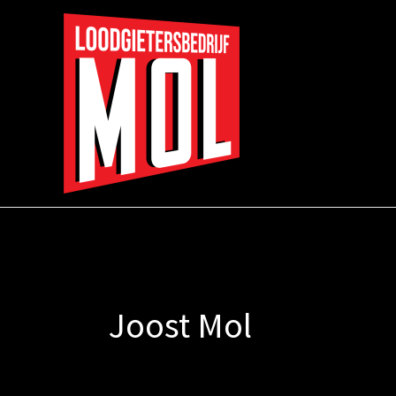
Ga
naar
de
inhoud
Joost Mol