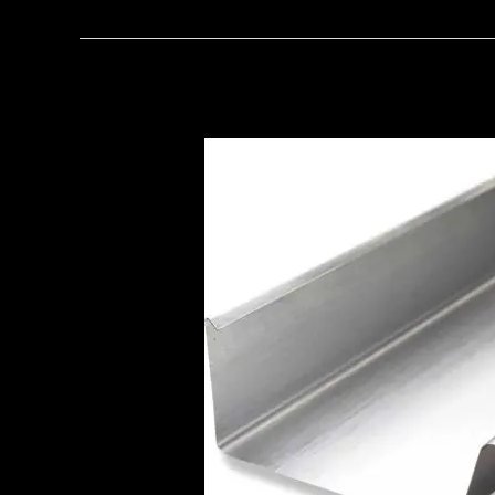
zinken
dakgoot